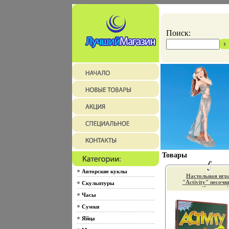
Поиск:
Товары
Авторские куклы
Настольная игр
"Activity" песочн
Скульптуры
часы (1 минута)
инструкция инф
Часы
28a.
Сумки
Яйца