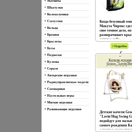
Магниты
Шкатулки
Колокольчики
Статуэтки
Когда безумный ген
Макута Чирокс сде
Кольца
свое темное дело, он
Брошки
разворачивает кры
летит к небу
Браслеты
Вооруженный Стру
крюками лезвия, и
Бусы
Маской Тишины, эт
Подвески
искривленное сущес
Качели детские
создает причудливы
Кулоны
Graco "Lovin'Hu
существарцтйа и
Swing Gabi" бло
Серьги
приносит темноту Р
(не входят в
комплект) инфо
коробки: 14 см х 22 
Авторские игрушки
9384l.
см В процессе игры 
Радиоуправляемые модели
конструкторами L
дети приобретают и
Смешарики
постигают такие
Настольные игры
необходимые навык
познание, творчеств
Мягкие игрушки
воображение Обыч
Развивающие игрушки
наблюдения за деть
Детские качели Gra
показывают, что
"Lovin'Hug Swing G
единственное, чему 
подойдут для малы
удоволббэцньствием
самого рождения К
посвящают время - 
с шестью скоростям