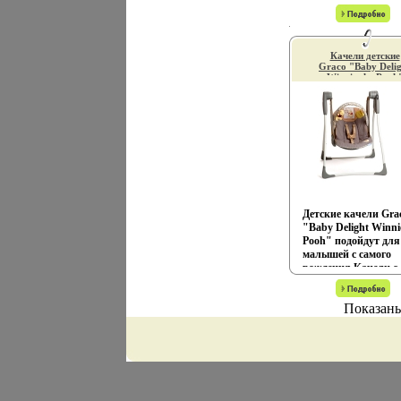
игры Игра - это
раскачивания имею
состояние души, это
съемный подголовн
веселый опыт позн
оснащены 5-ти
реальности Играя, 
точечными ремням
создают собственны
Качели детские
безопасностарцуъи, 
миры, осваивают их
Graco "Baby Deli
разработанное в
Winnie the Pooh
восстанавливают
соответствии с
(LR14) (не входят
прошедшие и будущ
комплект) инфо
анатомическими
события через
9389l.
особенностями тела
"понарошку", а,
младенца сиденье
познавая, приобрет
качелей имеет 4
знания и умения
фиксируемых поло
Фантазия ребенка
наклона спинки Ка
безгранична: беря с
оснащены съемным
начало в детстве, он
пластиковым барье
позволяет ребенку
двумя игрушками-
Детские качели Gra
учиться представля
погремушками, съе
"Baby Delight Winni
уме, она помогает е
каруселью с тремя
Pooh" подойдут для
выражать свою
подвесными игрушк
малышей с самого
индивидуальность,
котббэшгорые крут
рождения Качели с
творить, давать фо
над малышом во вр
двумя скоростями 
или выражение
качания, и встрое
раскачивания осна
чувствам, идеям, а э
электронным
Показаны
5-ти точечным рем
означбнсмдает, что
музыкальным блоко
безопасности с
ребенок, несомненно
разными мелодиями
центральным
учится Состав 49
таймером для
замком,арцтн а
элементов конструк
автоматической
разработанное в
остановки качелей
соответствии с
Подушка сиденья
анатомическими
качелей легко сним