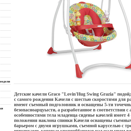
модели
Детские качели Graco "Lovin'Hug Swing Grazia" подо
с самого рождения Качели с шестью скоростями для р
имеют съемный подголовник и оснащены 5-ти точеч
ки
безопасноарцуысти, а разработанное в соответствии с
особенностями тела младенца сиденье качелей имеет 
положения наклона спинки Качели оснащены съемн
барьером с двумя игрушками, съемной каруселью с т
игрушками, которые крутятббэшмся над малышом во