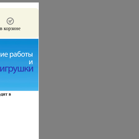
в корзине
одят в