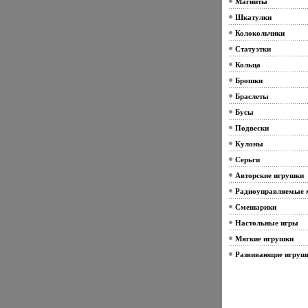
Магниты
Шкатулки
Колокольчики
Статуэтки
Кольца
Брошки
Браслеты
Бусы
Подвески
Кулоны
Серьги
Авторские игрушки
Радиоуправляемые 
Смешарики
Настольные игры
Мягкие игрушки
Развивающие игруш