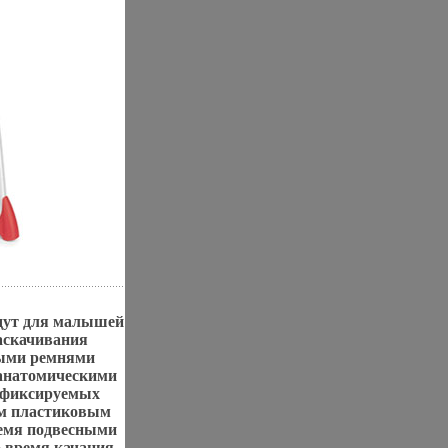
йдут для малышей
аскачивания
ными ремнями
 анатомическими
4 фиксируемых
ым пластиковым
ремя подвесными
 время качания,