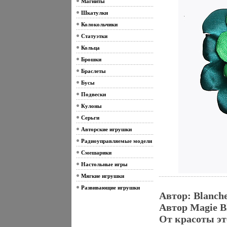
Магниты
Шкатулки
Колокольчики
Статуэтки
Кольца
Брошки
Браслеты
Бусы
Подвески
Кулоны
Серьги
Авторские игрушки
Радиоуправляемые модели
Смешарики
Настольные игры
Мягкие игрушки
Развивающие игрушки
Автор: Blanch
Автор Magie B
От красоты э