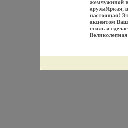
жемчужиной и 
аруэыЯркая, ц
настоящая! Эт
акцентом Ваш
стиль и сдела
Великолепная 