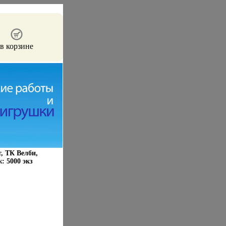
в корзине
, ТК Велби,
: 5000 экз