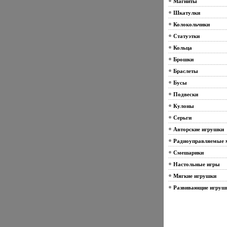
Магниты
Шкатулки
Колокольчики
Статуэтки
Кольца
Брошки
Браслеты
Бусы
Подвески
Кулоны
Серьги
Авторские игрушки
Радиоуправляемые 
Смешарики
Настольные игры
Мягкие игрушки
Развивающие игруш