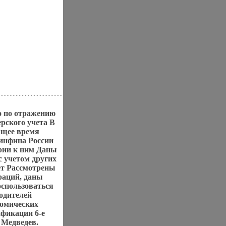
о по отражению
рского учета В
ящее время
Минфина России
арии к ним Даны
с учетом других
ет Рассмотрены
раций, даны
спользоваться
водителей
номических
фикации 6-е
 Медведев.