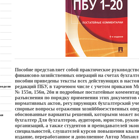
Пособие представляет собой практическое руководств
финансово-хозяйственных операций на счетах бухгалте
пособии приведены тексты всех действующих в насто
редакций ПБУ, в тарчеюом числе с учетом приказов 
модели
№ 155н, 156н, 2бн и подробные постатейные коммент
разъяснения по порядку применения этих документов 
нормативных актов, регулирующих бухгалтерский уч
спорные вопросы отражения хозяйббюеэственных опе
обоснованные варианты решений, которыми может во
ки
бухгалтер Для бухгалтеров, аудиторов, юристов, руко
организаций, а также студентов и преподавателей эко
специальностей, слушателей курсов повышения квали
издание, переработанное и дополненное Автор Михаил