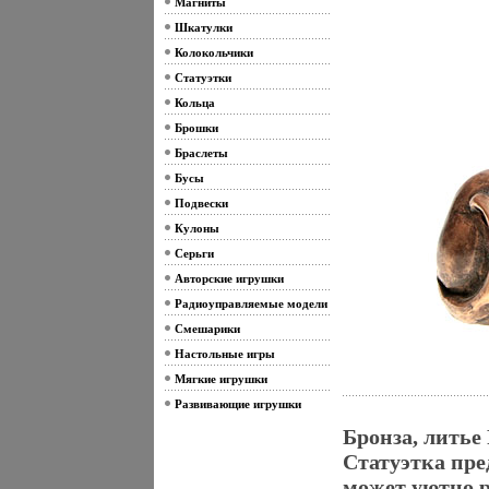
Магниты
Шкатулки
Колокольчики
Статуэтки
Кольца
Брошки
Браслеты
Бусы
Подвески
Кулоны
Серьги
Авторские игрушки
Радиоуправляемые модели
Смешарики
Настольные игры
Мягкие игрушки
Развивающие игрушки
Бронза, литье Р
Статуэтка пре
может уютно р