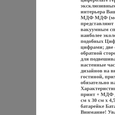
эксклюзивным
интерьера Ва
МДФ МДФ (ме
представляют 
вакуумным сп
наиболее экол
подобных Циф
цифрами; две 
обратной стор
для подвешива
настенные час
дизайнов на в
гостиной, при
обязательно н
Характеристи
принт + МДФ Д
см х 30 см х 
батарейке Бат
Внимание! Ув