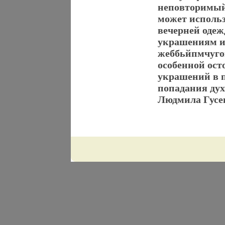
неповторимый 
может использ
вечерней оде
украшениям и
жеббьйпмчугом
особенной ост
украшений в п
попадания дух
Людмила Гусе