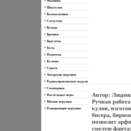
Магниты
Шкатулки
Колокольчики
Статуэтки
Кольца
Брошки
Браслеты
Бусы
Подвески
Кулоны
Серьги
Авторские игрушки
Радиоуправляемые модели
Смешарики
Автор: Людмил
Настольные игры
Ручная работ
Мягкие игрушки
кулон, изгото
Развивающие игрушки
бисера, бирюз
позволит арф
смелую фантаз