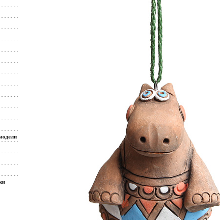
модели
ки