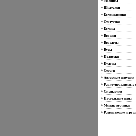
Магниты
Шкатулки
Колокольчики
Статуэтки
Кольца
Брошки
Браслеты
Бусы
Подвески
Кулоны
Серьги
Авторские игрушки
Радиоуправляемые 
Смешарики
Настольные игры
Мягкие игрушки
Развивающие игруш