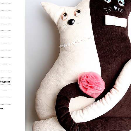
модели
ки