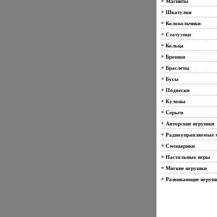
Магниты
Шкатулки
Колокольчики
Статуэтки
Кольца
Брошки
Браслеты
Бусы
Подвески
Кулоны
Серьги
Авторские игрушки
Радиоуправляемые 
Смешарики
Настольные игры
Мягкие игрушки
Развивающие игруш