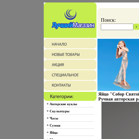
Поиск:
Яйцо "Собор Свято
Ручная авторская р
Авторские куклы
Скульптуры
Часы
Сумки
Яйца