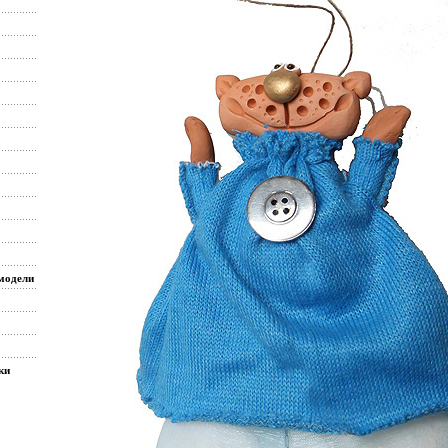
модели
ки