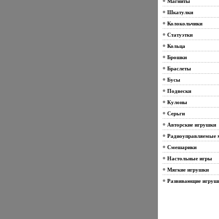
Магниты
Шкатулки
Колокольчики
Статуэтки
Кольца
Брошки
Браслеты
Бусы
Подвески
Кулоны
Серьги
Авторские игрушки
Радиоуправляемые 
Смешарики
Настольные игры
Мягкие игрушки
Развивающие игруш