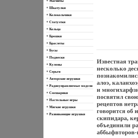
Магниты
Шкатулки
Колокольчики
Статуэтки
Кольца
Брошки
Браслеты
Бусы
Подвески
Известная тра
Кулоны
несколько дес
Серьги
познакомились
Авторские игрушки
алоэ, каланхо
Радиоуправляемые модели
и многихарфзн
Смешарики
посвятил сво
Настольные игры
рецептов нет
Мягкие игрушки
говорится об 
Развивающие игрушки
скипидара, ке
объединили р
аббыфвторов-