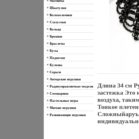
Магниты
Шкатулки
Колокольчики
Статуэтки
Кольца
Брошки
Браслеты
Бусы
Подвески
Кулоны
Серьги
Авторские игрушки
Длина 34 см Р
Радиоуправляемые модели
застежка Это к
Смешарики
воздуха, таки
Настольные игры
Тонкое плетен
Мягкие игрушки
Сложныйаруъф
Развивающие игрушки
индивидуальн