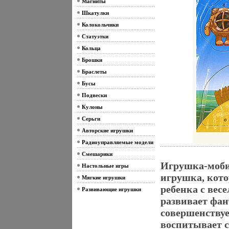
Магниты
Шкатулки
Колокольчики
Статуэтки
Кольца
Брошки
Браслеты
Бусы
Подвески
Кулоны
Серьги
Авторские игрушки
Радиоуправляемые модели
Смешарики
Игрушка-мобил
Настольные игры
игрушка, кото
Мягкие игрушки
ребенка с вес
Развивающие игрушки
развивает фан
совершенствуе
воспитывает с