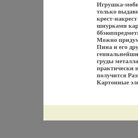
Игрушка-мобил
только выдави
крест-накрест
шнурками кар
ббэюппредметы
Можно придум
Пина и его др
гениальнейший
груды металла
практически н
получится Раз
Картонные эл