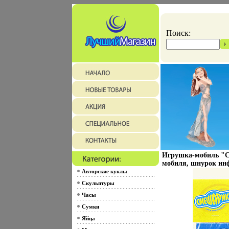
Поиск:
Игрушка-мобиль "С
мобиля, шнурок инф
Авторские куклы
Скульптуры
Часы
Сумки
Яйца