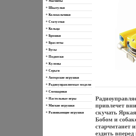
Магниты
Шкатулки
Колокольчики
Статуэтки
Кольца
Брошки
Браслеты
Бусы
Подвески
Кулоны
Серьги
Авторские игрушки
Радиоуправляемые модели
Смешарики
Радиоуправляе
Настольные игры
привлечет вни
Мягкие игрушки
скучать Яркая
Развивающие игрушки
Бобом и собак
старчмтанет 
ездить вперед 