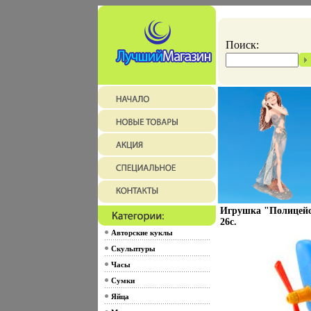
Поиск:
Игрушка "Полицейс
26c.
Авторские куклы
Скульптуры
Часы
Сумки
Яйца