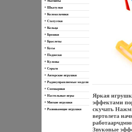
Магниты
Шкатулки
Колокольчики
Статуэтки
Кольца
Брошки
Браслеты
Бусы
Подвески
Кулоны
Серьги
Авторские игрушки
Радиоуправляемые модели
Смешарики
Яркая игрушк
Настольные игры
эффектами пор
Мягкие игрушки
скучать Нажми
Развивающие игрушки
вертолета нач
работаарчдмю
Звуковые эфф