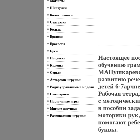
Магниты
Шкатулки
Колокольчики
Статуэтки
Кольца
Брошки
Браслеты
Бусы
Настоящее пос
Подвески
обучению гра
Кулоны
МАПушкаревой
Серьги
развитию рече
Авторские игрушки
детей 6-7арчп
Радиоуправляемые модели
Рабочая тетра
Смешарики
с методически
Настольные игры
в пособии зад
Мягкие игрушки
моторики рук
Развивающие игрушки
помогают реб
буквы.