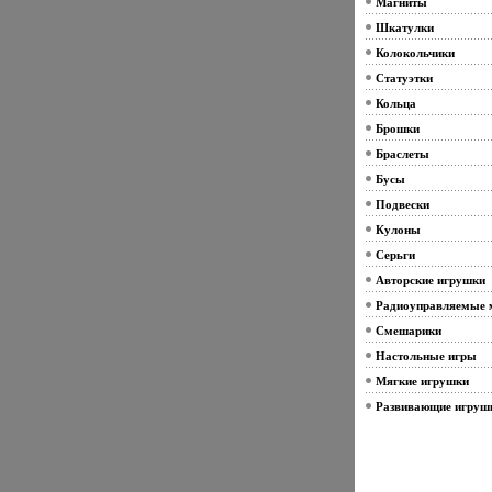
Магниты
Шкатулки
Колокольчики
Статуэтки
Кольца
Брошки
Браслеты
Бусы
Подвески
Кулоны
Серьги
Авторские игрушки
Радиоуправляемые 
Смешарики
Настольные игры
Мягкие игрушки
Развивающие игруш