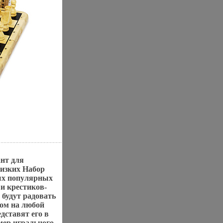
ант для
лизких Набор
мых популярных
и крестиков-
 будут радовать
ком на любой
дставят его в
мер игрального