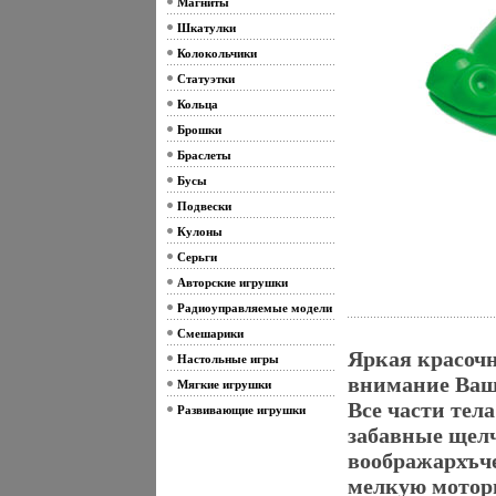
Магниты
Шкатулки
Колокольчики
Статуэтки
Кольца
Брошки
Браслеты
Бусы
Подвески
Кулоны
Серьги
Авторские игрушки
Радиоуправляемые модели
Смешарики
Яркая красоч
Настольные игры
внимание Ваш
Мягкие игрушки
Все части тел
Развивающие игрушки
забавные щелч
воображархъче
мелкую мотори