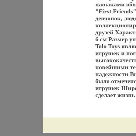
навыками общ
"First Friend
девчонок, люд
коллекциониро
друзей Характ
6 см Размер уп
Tolo Toys явл
игрушек и пог
высококачеств
новейшими тех
надежности Вы
было отмечен
игрушек Широ
сделает жизнь