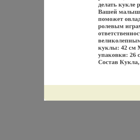
делать кукле 
Вашей малышк
поможет овла
ролевым играм
ответственнос
великолепным
куклы: 42 см 
упаковки: 26 с
Состав Кукла,