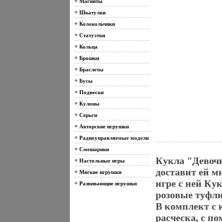
Магниты
Шкатулки
Колокольчики
Статуэтки
Кольца
Брошки
Браслеты
Бусы
Подвески
Кулоны
Серьги
Авторские игрушки
Радиоуправляемые модели
Смешарики
Кукла "Девоч
Настольные игры
доставит ей м
Мягкие игрушки
игре с ней Ку
Развивающие игрушки
розовые туфли,
В комплект с 
расческа, с 