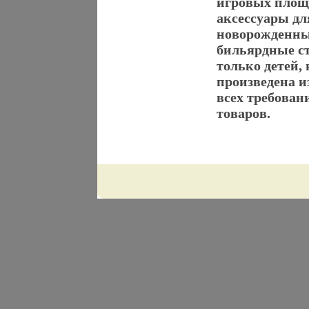
игровых площа
аксессуары дл
новорожденны
бильярдные ст
только детей,
произведена и
всех требован
товаров.