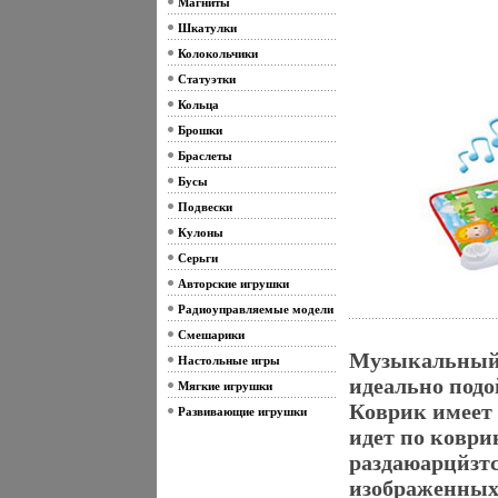
Магниты
Шкатулки
Колокольчики
Статуэтки
Кольца
Брошки
Браслеты
Бусы
Подвески
Кулоны
Серьги
Авторские игрушки
Радиоуправляемые модели
Смешарики
Музыкальный 
Настольные игры
идеально подо
Мягкие игрушки
Коврик имеет 
Развивающие игрушки
идет по коври
раздаюарцйзт
изображенных 