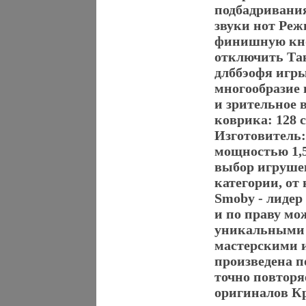
подбадривания
звуки нот Ре
финишную кно
отключить Та
длббэофя игры
многообразие 
и зрительное 
коврика: 128 
Изготовитель:
мощностью 1,5
выбор игруше
категории, о
Smoby - лидер
и по праву мо
уникальными 
мастерскими 
произведена п
точно повтор
оригиналов Кр