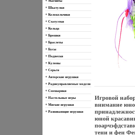
Магниты
Шкатулки
Колокольчики
Статуэтки
Кольца
Брошки
Браслеты
Бусы
Подвески
Кулоны
Серьги
Авторские игрушки
Радиоуправляемые модели
Смешарики
Игровой набор
Настольные игры
внимание юно
Мягкие игрушки
принадлежност
Развивающие игрушки
юной красавиц
поарчэфдставке
тени и фен Фе