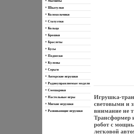
Магниты
Шкатулки
Колокольчики
Статуэтки
Кольца
Брошки
Браслеты
Бусы
Подвески
Кулоны
Серьги
Авторские игрушки
Радиоуправляемые модели
Смешарики
Игрушка-транс
Настольные игры
световыми и 
Мягкие игрушки
внимание не т
Развивающие игрушки
Трансформер и
робот с мощн
легковой авто