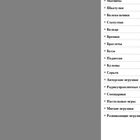
Магниты
Шкатулки
Колокольчики
Статуэтки
Кольца
Брошки
Браслеты
Бусы
Подвески
Кулоны
Серьги
Авторские игрушки
Радиоуправляемые 
Смешарики
Настольные игры
Мягкие игрушки
Развивающие игруш