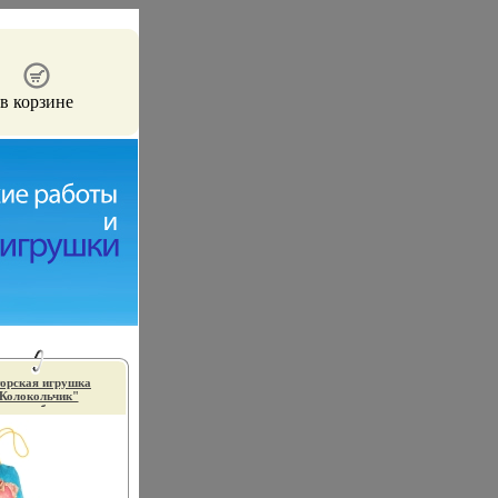
в корзине
орская игрушка
Колокольчик"
чная работа для
аших друзей и
близких! инфо
13662f.