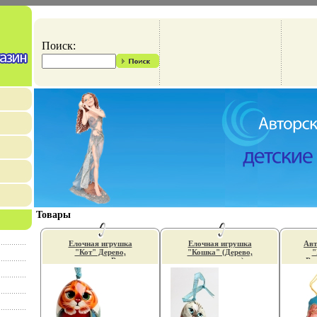
Поиск:
Товары
Елочная игрушка
Елочная игрушка
Авт
"Кот" Дерево,
"Кошка" (Дерево,
"
роспись, лак Ручная
роспись, лак)
Ру
работа ручная
Авторская работа
В
работа Автор М
отличное настроение!
Иванова инфо
Автор М Иванова
13660f.
инфо 13661f.