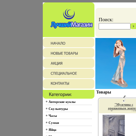
Поиск:
Товары
Авторские куклы
"Мужчина с
оранжевым зонто
Скульптуры
- Холст, масло (40
60 см) специально
Часы
художник-
Сумки
оформитель и в и
11588e.
Яйца