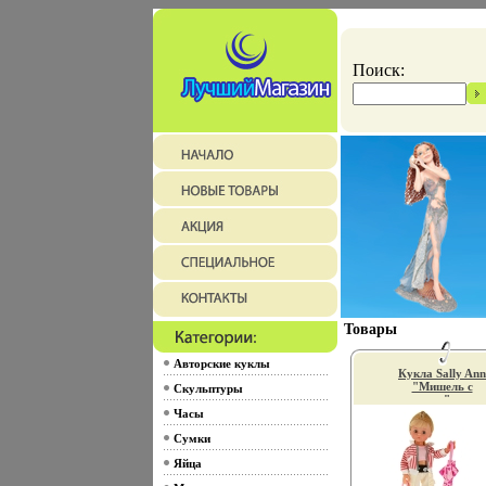
Поиск:
Товары
Авторские куклы
Кукла Sally Ann
"Мишель с
Скульптуры
зонтиком" зонти
бинокль, бутылоч
Часы
кепка, компас ин
Сумки
10488a.
Яйца