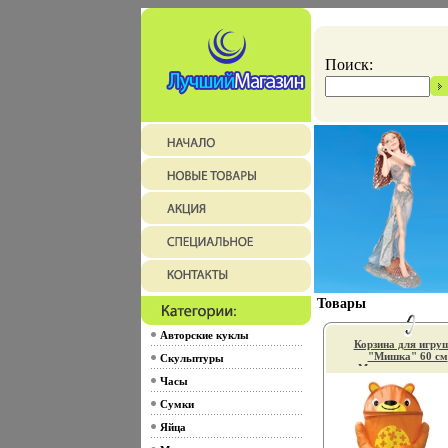
Поиск:
Товары
Авторские куклы
Корзина для игру
"Мишка" 60 см
Скульптуры
Материал: пласти
ПВХ инфо 10349
Часы
Сумки
Яйца