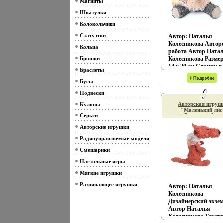
Магниты
Шкатулки
Колокольчики
Статуэтки
Автор: Наталья
Колесникова Автор
Кольца
работа Автор Ната
Брошки
Колесникова Размер
14 х 20 см Слоник в
Браслеты
нарядном сарафанч
доброй и трогатель
Бусы
мордашкой покори
Подвески
сердца детей и взро
и послужитартщы
Авторская игруш
Кулоны
"Маленький лис
замечательным
Серьги
Ручная работа
подарком! Эта игр
именем художни
навсегда сохранит в
Авторские игрушки
Автор Наталья
игрушечном сердце
Колесникова ин
Радиоуправляемые модели
13692f.
самые теплые моме
подарит Вам минут
Смешарики
радости Автор Нат
Настольные игры
Колесникова.
Мягкие игрушки
Развивающие игрушки
Автор: Наталья
Колесникова
Дизайнерский экзе
Автор Наталья
Колесникова Текст