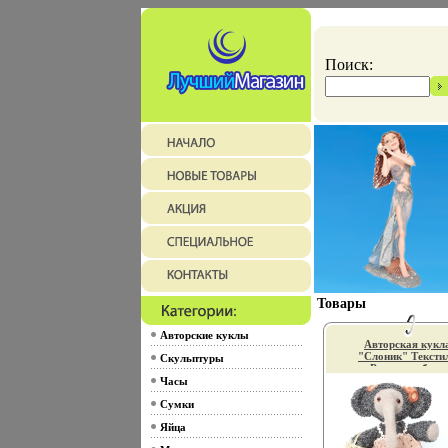
Поиск:
Товары
Авторские куклы
Авторская кукл
"Слоник" Тексти
Скульптуры
Ручная работа
минуты радост
Часы
Автор Наталья
Сумки
Колесникова ин
13689f.
Яйца