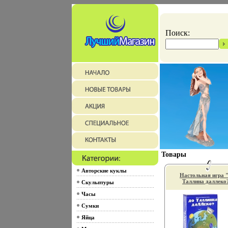
Поиск:
Товары
Авторские куклы
Настольная игра 
Таллина даллеко
Скульптуры
правила игры н
русском языке ин
Часы
1201a.
Сумки
Яйца