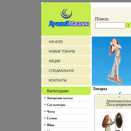
Поиск:
Товары
Авторские куклы
Авторская кукл
"Раз в крещенск
Скульптуры
вечер " - Ручна
работа 1970 год
Часы
Профессиональн
Сумки
авторской инфо
3455f.
Яйца